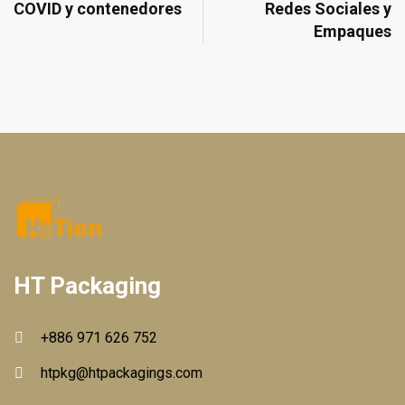
COVID y contenedores
Redes Sociales y
Empaques
HT Packaging
+886 971 626 752
htpkg@htpackagings.com