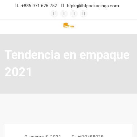
+886 971 626 752
htpkg@htpackagings.com
Tendencia en empaque
2021