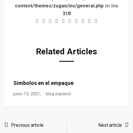
content/themes/zugan/inc/general.php
on line
318
Related Articles
Laminación Brillante Vs Mate
E
junio 1, 2021,
blog espanol
ma
Previous article
Next article