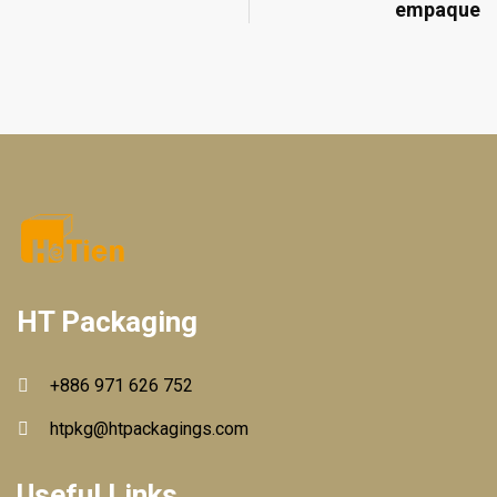
empaque
HT Packaging
+886 971 626 752
htpkg@htpackagings.com
Useful Links