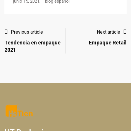
junio 15, 2021,
blog espanol
ju
Previous article
Next article
Tendencia en empaque
Empaque Retail
2021