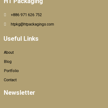
HT Packaging
+886 971 626 752
htpkg@htpackagings.com
Useful Links
About
Blog
Portfolio
Contact
Newsletter