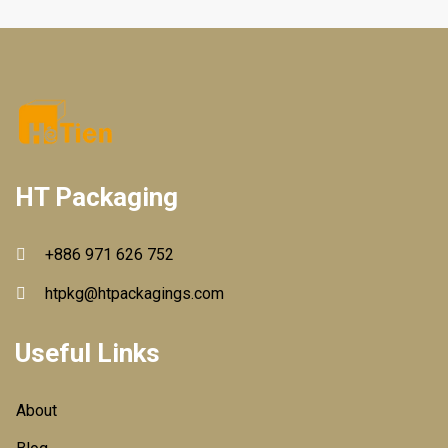
HT Packaging
+886 971 626 752
htpkg@htpackagings.com
Useful Links
About