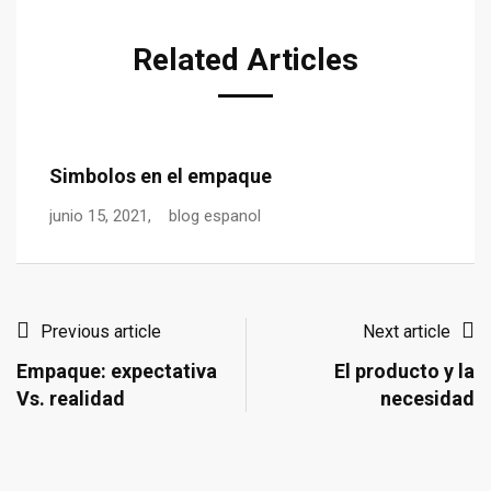
Related Articles
Laminación Brillante Vs Mate
E
junio 1, 2021,
blog espanol
ma
Previous article
Next article
Empaque: expectativa
El producto y la
Vs. realidad
necesidad