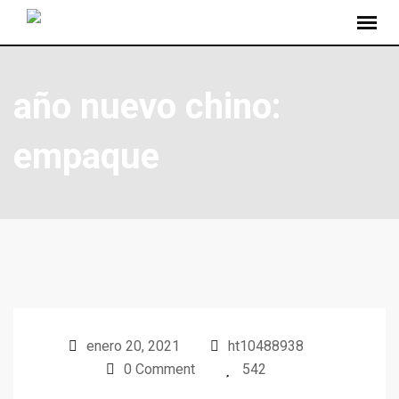
año nuevo chino:
empaque
enero 20, 2021
ht10488938
0 Comment
542