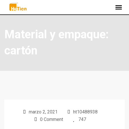
Material y empaque:
cartón
marzo 2, 2021
ht10488938
0 Comment
747